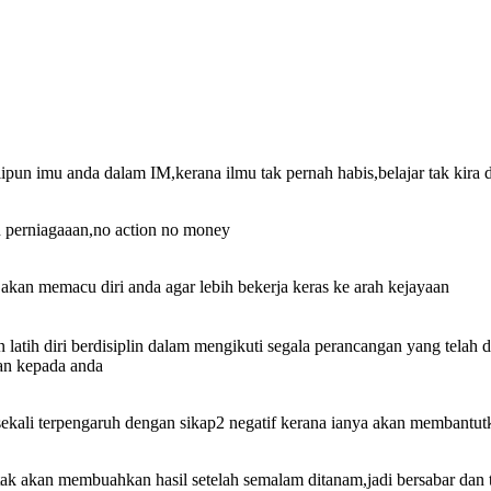
alipun imu anda dalam IM,kerana ilmu tak pernah habis,belajar tak kira 
n perniagaaan,no action no money
 akan memacu diri anda agar lebih bekerja keras ke arah kejayaan
n latih diri berdisiplin dalam mengikuti segala perancangan yang telah 
gan kepada anda
sesekali terpengaruh dengan sikap2 negatif kerana ianya akan membantut
ak akan membuahkan hasil setelah semalam ditanam,jadi bersabar dan t