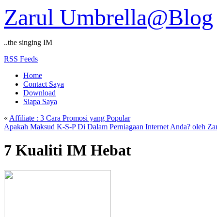
Zarul Umbrella@Blog
..the singing IM
RSS Feeds
Home
Contact Saya
Download
Siapa Saya
«
Affiliate : 3 Cara Promosi yang Popular
Apakah Maksud K-S-P Di Dalam Perniagaan Internet Anda? oleh Z
7 Kualiti IM Hebat