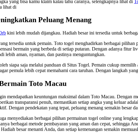
angka yang bisa kamu klaim kalau tahu caranya, selengkapnya lihat di
T
 lihat di
Meningkatkan Peluang Menang
0rb
kini lebih mudah dijangkau. Hadiah besar ini tersedia untuk berba
yang tersedia untuk pemain. Toto togel menghadirkan berbagai pilihan
nsasi bermain yang berbeda di setiap putaran. Dengan adanya fitur liv
di lebih aman, nyaman, dan pastinya menguntungkan.
oleh siapa saja melalui panduan di Situs Togel. Pemain cukup memili
 agar pemula lebih cepat memahami cara taruhan. Dengan langkah yang
 Bermain Toto Macau
ngin mendapatkan keuntungan maksimal dalam Toto Macau. Dengan mel
an transparansi penuh, memastikan setiap angka yang keluar adalah h
ktif. Dengan pendekatan yang tepat, peluang menang semakin besar d
 juga menyediakan berbagai pilihan permainan togel online yang lengka
anya berbagai metode pembayaran yang aman dan cepat, sehingga Anda b
. Hadiah besar menanti Anda, dan setiap kemenangan semakin memuask