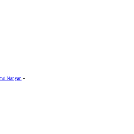
amri Nanyan
»