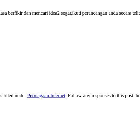
sa berfikir dan mencari idea2 segar,ikuti perancangan anda secara telit
s filled under
Perniagaan Internet
. Follow any responses to this post t