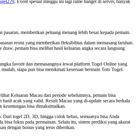
ogel279
. Event spesial minggu ini lagi rame banget di server, banyak
gai pasaran, memberikan peluang menang lebih besar kepada pemain.
 pasaran resmi yang memberikan fleksibilitas dalam memasang taruhan.
e draw, pemain bisa melihat hasil keluaran angka secara langsung
h angka favorit dan memasangnya lewat platform Togel Online yang
 mudah, siapa pun bisa menikmati keseruan bermain Toto Togel.
ihat Keluaran Macau dari periode sebelumnya, pemain bisa
asil acak yang valid. Result Macau yang di-update secara berkala
an keuntungan bisa dimaksimalkan.
p. Dari togel 2D, 3D, hingga colok bebas, semuanya bisa Anda
isa fokus pada permainan. Selain itu, sistem prediksi yang akurat
an dengan bonus yang terus diberikan.