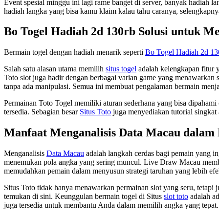
Event spesial minggu ini lagi rame banget di server, banyak hadiah l
hadiah langka yang bisa kamu klaim kalau tahu caranya, selengkapnya
Bo Togel Hadiah 2d 130rb Solusi untuk 
Bermain togel dengan hadiah menarik seperti
Bo Togel Hadiah 2d 13
Salah satu alasan utama memilih
situs togel
adalah kelengkapan fitur 
Toto slot juga hadir dengan berbagai varian game yang menawarkan se
tanpa ada manipulasi. Semua ini membuat pengalaman bermain menja
Permainan Toto Togel memiliki aturan sederhana yang bisa dipahami 
tersedia. Sebagian besar
Situs Toto
juga menyediakan tutorial singkat
Manfaat Menganalisis Data Macau dalam
Menganalisis
Data Macau
adalah langkah cerdas bagi pemain yang i
menemukan pola angka yang sering muncul. Live Draw Macau memberik
memudahkan pemain dalam menyusun strategi taruhan yang lebih efe
Situs Toto tidak hanya menawarkan permainan slot yang seru, tetapi
temukan di sini. Keunggulan bermain togel di Situs
slot toto
adalah ad
juga tersedia untuk membantu Anda dalam memilih angka yang tepat