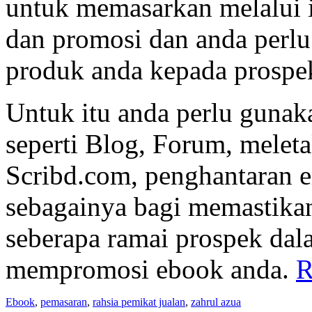
untuk memasarkan melalui 
dan promosi dan anda perl
produk anda kepada prospe
Untuk itu anda perlu gunak
seperti Blog, Forum, meleta
Scribd.com, penghantaran em
sebagainya bagi memastika
seberapa ramai prospek dal
mempromosi ebook anda.
R
Ebook
,
pemasaran
,
rahsia pemikat jualan
,
zahrul azua