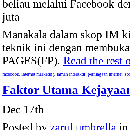
beliau melalui Facebook d
juta
Manakala dalam skop IM ki
teknik ini dengan membuk
PAGES(FP).
Read the rest o
facebook
,
internet marketing
,
laman interaktif
,
perniagaan internet
,
so
Faktor Utama Kejayaa
Dec 17th
Posted by
zarul umbrella
i