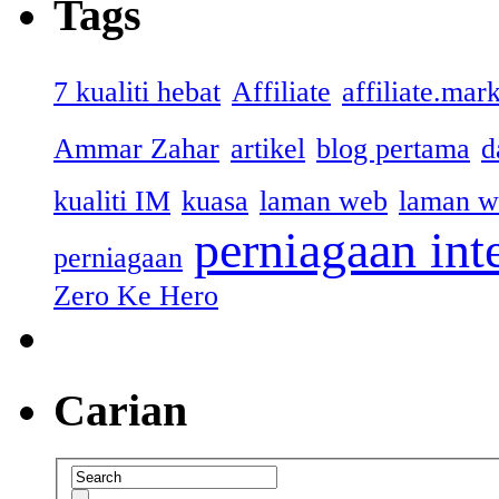
Tags
7 kualiti hebat
Affiliate
affiliate.mar
Ammar Zahar
artikel
blog pertama
d
kualiti IM
kuasa
laman web
laman w
perniagaan int
perniagaan
Zero Ke Hero
Carian