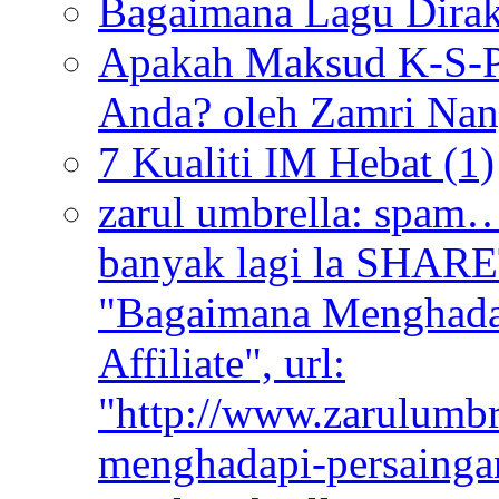
Bagaimana Lagu Dir
Apakah Maksud K-S-P 
Anda? oleh Zamri Na
7 Kualiti IM Hebat
(1)
zarul umbrella:
spam…s
banyak lagi la SHARET
"Bagaimana Menghadap
Affiliate", url:
"http://www.zarulumb
menghadapi-persaingan-