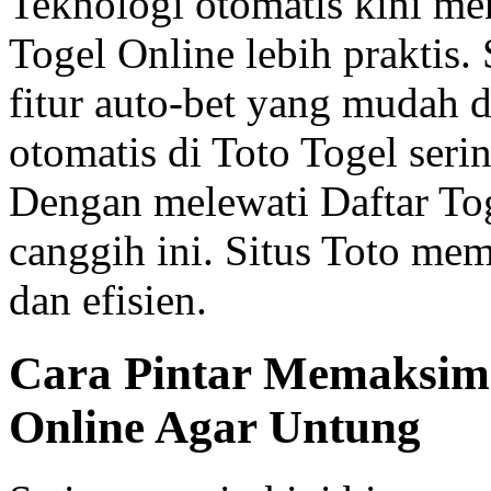
Teknologi otomatis kini m
Togel Online lebih praktis
fitur auto-bet yang mudah d
otomatis di Toto Togel seri
Dengan melewati Daftar Tog
canggih ini. Situs Toto me
dan efisien.
Cara Pintar Memaksim
Online Agar Untung