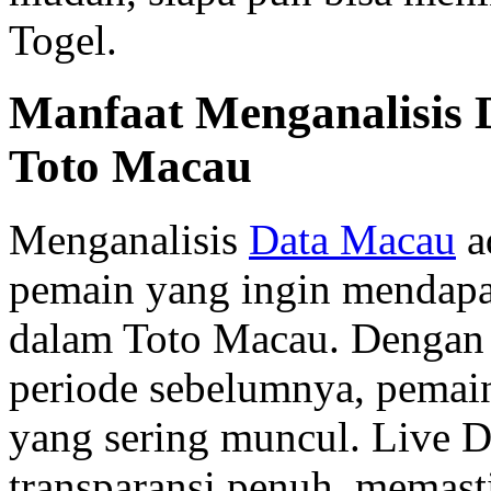
Togel.
Manfaat Menganalisis
Toto Macau
Menganalisis
Data Macau
a
pemain yang ingin mendap
dalam Toto Macau. Dengan 
periode sebelumnya, pemai
yang sering muncul. Live
transparansi penuh, memast