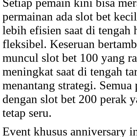
Setiap pemain kini bisa mer
permainan ada slot bet kec
lebih efisien saat di tengah
fleksibel. Keseruan bertamb
muncul slot bet 100 yang r
meningkat saat di tengah t
menantang strategi. Semua
dengan slot bet 200 perak
tetap seru.
Event khusus anniversary i