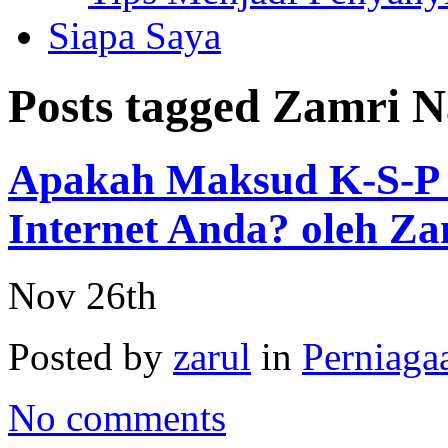
Siapa Saya
Posts tagged
Zamri N
Apakah Maksud K-S-P 
Internet Anda? oleh Z
Nov 26th
Posted by
zarul
in
Perniagaa
No comments