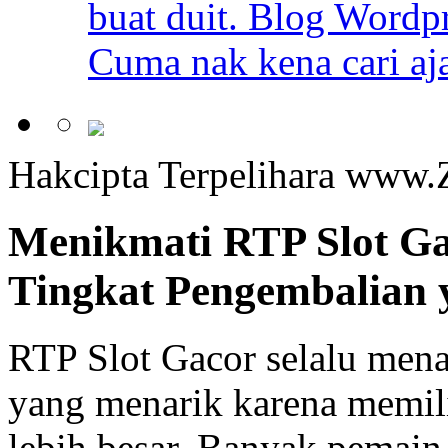
buat duit. Blog Wordpr
Cuma nak kena cari aja
Hakcipta Terpelihara www.
Menikmati RTP Slot G
Tingkat Pengembalian 
RTP Slot Gacor selalu men
yang menarik karena memil
lebih besar. Banyak pemai