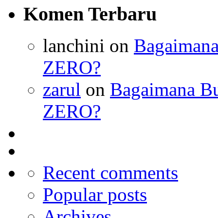
Komen Terbaru
lanchini on
Bagaimana 
ZERO?
zarul
on
Bagaimana Bua
ZERO?
Recent comments
Popular posts
Archives