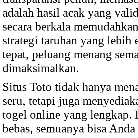
adalah hasil acak yang vali
secara berkala memudahka
strategi taruhan yang lebih
tepat, peluang menang sema
dimaksimalkan.
Situs Toto tidak hanya men
seru, tetapi juga menyediak
togel online yang lengkap. 
bebas, semuanya bisa Anda