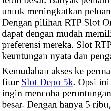
untuk meningkatkan peluan
Dengan pilihan RTP Slot O
dapat dengan mudah memili
preferensi mereka. Slot RT
keuntungan nyata dan penga
Kemudahan akses ke permai
fitur
Slot Depo 5k
. Opsi in
ingin mencoba peruntungan
besar. Dengan hanya 5 ribu