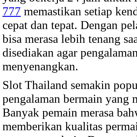
777
memastikan setiap kend
cepat dan tepat. Dengan pe
bisa merasa lebih tenang sa
disediakan agar pengalaman
menyenangkan.
Slot Thailand semakin pop
pengalaman bermain yang m
Banyak pemain merasa bahw
memberikan kualitas permai