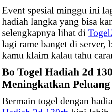
Event spesial minggu ini la
hadiah langka yang bisa ka
selengkapnya lihat di
Togel
lagi rame banget di server,
kamu klaim kalau tahu caran
Bo Togel Hadiah 2d 130
Meningkatkan Peluan
Bermain togel dengan hadia