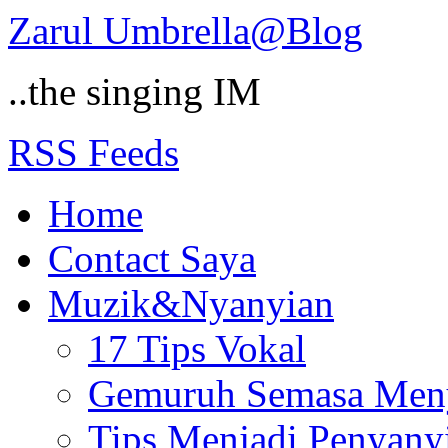
Zarul Umbrella@Blog
..the singing IM
RSS Feeds
Home
Contact Saya
Muzik&Nyanyian
17 Tips Vokal
Gemuruh Semasa Men
Tips Menjadi Penyany