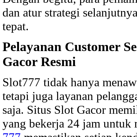
dan atur strategi selanjutn
tepat.
Pelayanan Customer Ser
Gacor Resmi
Slot777 tidak hanya menawa
tetapi juga layanan pelang
saja. Situs Slot Gacor memi
yang bekerja 24 jam untuk 