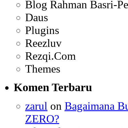
Blog Rahman Basri-Pe
Daus
Plugins
Reezluv
Rezqi.Com
Themes
Komen Terbaru
zarul
on
Bagaimana Bua
ZERO?