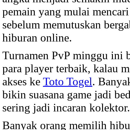
pemain yang mulai mencari 
sebelum memutuskan bergab
hiburan online.
Turnamen PvP minggu ini ba
para player terbaik, kalau 
akses ke
Toto Togel
. Banya
bikin suasana game jadi be
sering jadi incaran kolektor.
Banyak orang memilih hibu