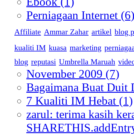
Ebook
(1)
Perniagaan Internet
(6
Affiliate
Ammar Zahar
artikel
blog 
kualiti IM
kuasa
marketing
perniaga
blog
reputasi
Umbrella Maruah
vide
November 2009
(7)
Bagaimana Buat Duit 
7 Kualiti IM Hebat
(1)
zarul:
terima kasih ke
SHARETHIS.addEntry(