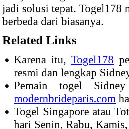
jadi solusi tepat. Togel17
berbeda dari biasanya.
Related Links
Karena itu,
Togel178
pem
resmi dan lengkap Sidney
Pemain togel Sidney
modernbrideparis.com
ha
Togel Singapore atau T
hari Senin, Rabu, Kamis