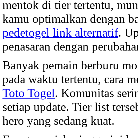
mentok di tier tertentu, mu
kamu optimalkan dengan bai
pedetogel link alternatif
. Up
penasaran dengan perubaha
Banyak pemain berburu mo
pada waktu tertentu, cara 
Toto Togel
. Komunitas serin
setiap update. Tier list te
hero yang sedang kuat.