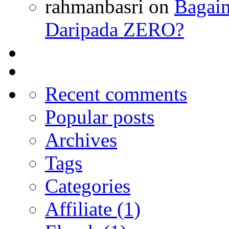
rahmanbasri on
Bagaim
Daripada ZERO?
Recent comments
Popular posts
Archives
Tags
Categories
Affiliate
(1)