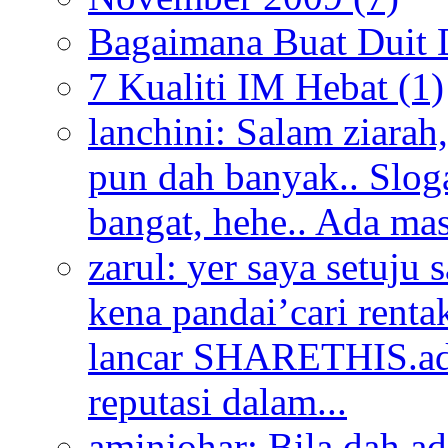
Bagaimana Buat Duit 
7 Kualiti IM Hebat
(1)
lanchini:
Salam ziarah,
pun dah banyak.. Slog
bangat, hehe.. Ada mas
zarul:
yer saya setuju 
kena pandai’cari renta
lancar SHARETHIS.add
reputasi dalam...
aminjohar:
Bila dah ad