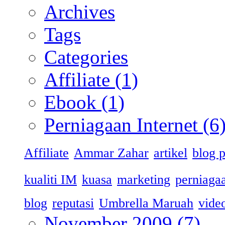
Archives
Tags
Categories
Affiliate
(1)
Ebook
(1)
Perniagaan Internet
(6
Affiliate
Ammar Zahar
artikel
blog 
kualiti IM
kuasa
marketing
perniaga
blog
reputasi
Umbrella Maruah
vide
November 2009
(7)