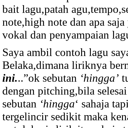
bait lagu,patah agu,tempo,s
note,high note dan apa saja
vokal dan penyampaian lag
Saya ambil contoh lagu sa
Belaka,dimana liriknya be
ini.
..”ok sebutan
‘hingga’
tu
dengan pitching,bila selesai
sebutan
‘hingga
‘ sahaja tap
tergelincir sedikit maka ke