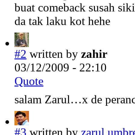
buat comeback susah sik
da tak laku kot hehe
#2
written by
zahir
03/12/2009 - 22:10
Quote
salam Zarul…x de peranca
#3
written by
zarul umbre