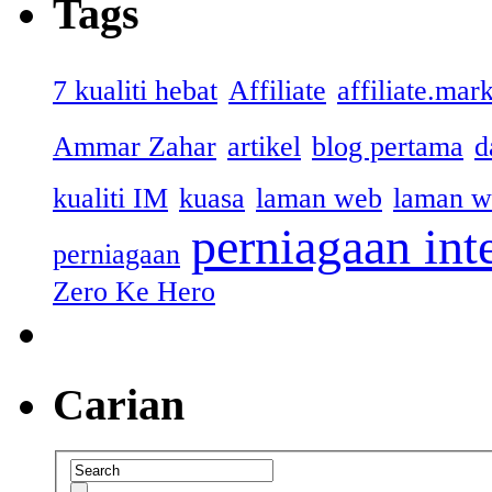
Tags
7 kualiti hebat
Affiliate
affiliate.mar
Ammar Zahar
artikel
blog pertama
d
kualiti IM
kuasa
laman web
laman w
perniagaan int
perniagaan
Zero Ke Hero
Carian