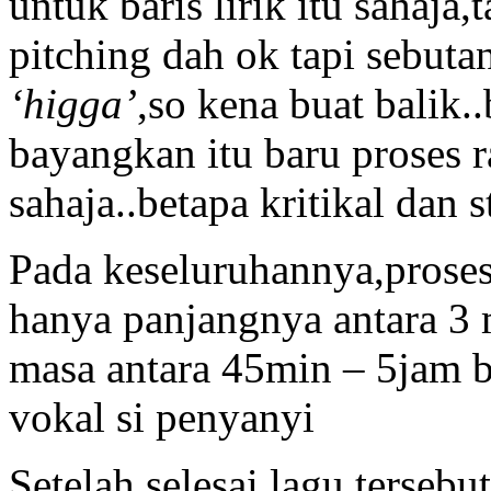
untuk baris lirik itu sahaja,
pitching dah ok tapi sebutan
‘higga’
,so kena buat balik.
bayangkan itu baru proses 
sahaja..betapa kritikal dan 
Pada keseluruhannya,prose
hanya panjangnya antara 3 
masa antara 45min – 5jam 
vokal si penyanyi
Setelah selesai lagu terseb