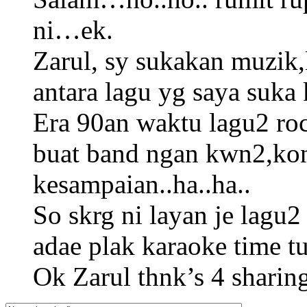
ni…ek.
Zarul, sy sukakan muzik
antara lagu yg saya suka 
Era 90an waktu lagu2 roc
buat band ngan kwn2,kon
kesampaian..ha..ha..
So skrg ni layan je lag
adae plak karaoke time t
Ok Zarul thnk’s 4 sharin