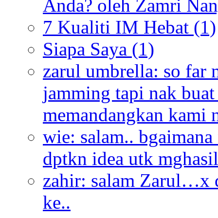
Anda? oleh Zamri Na
7 Kualiti IM Hebat
(1)
Siapa Saya
(1)
zarul umbrella:
so far
jamming tapi nak buat
memandangkan kami ni 
wie:
salam.. bgaimana
dptkn idea utk mghasi
zahir:
salam Zarul…x d
ke..