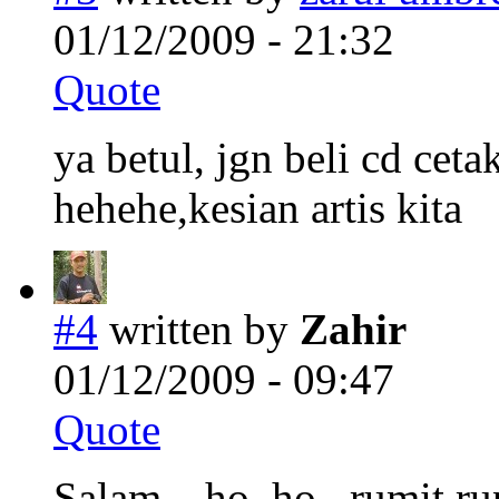
01/12/2009 - 21:32
Quote
ya betul, jgn beli cd cet
hehehe,kesian artis kita
#4
written by
Zahir
01/12/2009 - 09:47
Quote
Salam…ho..ho.. rumit r