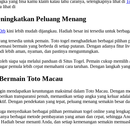
angka yang bisa kamu klaim kalau tahu caranya, selengkapnya lihat di
T
 lihat di
Meningkatkan Peluang Menang
0rb
kini lebih mudah dijangkau. Hadiah besar ini tersedia untuk berba
yang tersedia untuk pemain. Toto togel menghadirkan berbagai pilihan
nsasi bermain yang berbeda di setiap putaran. Dengan adanya fitur liv
di lebih aman, nyaman, dan pastinya menguntungkan.
oleh siapa saja melalui panduan di Situs Togel. Pemain cukup memili
 agar pemula lebih cepat memahami cara taruhan. Dengan langkah yang
 Bermain Toto Macau
ngin mendapatkan keuntungan maksimal dalam Toto Macau. Dengan mel
an transparansi penuh, memastikan setiap angka yang keluar adalah h
ktif. Dengan pendekatan yang tepat, peluang menang semakin besar d
 juga menyediakan berbagai pilihan permainan togel online yang lengka
anya berbagai metode pembayaran yang aman dan cepat, sehingga Anda b
. Hadiah besar menanti Anda, dan setiap kemenangan semakin memuask