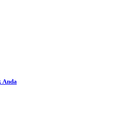
k Anda