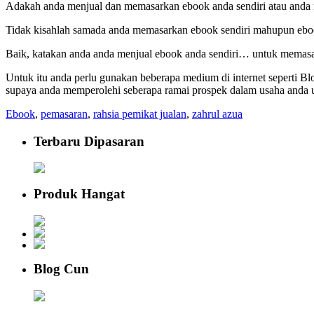
Adakah anda menjual dan memasarkan ebook anda sendiri atau anda 
Tidak kisahlah samada anda memasarkan ebook sendiri mahupun eboo
Baik, katakan anda anda menjual ebook anda sendiri… untuk memasa
Untuk itu anda perlu gunakan beberapa medium di internet seperti Bl
supaya anda memperolehi seberapa ramai prospek dalam usaha and
Ebook
,
pemasaran
,
rahsia pemikat jualan
,
zahrul azua
Terbaru Dipasaran
Produk Hangat
Blog Cun