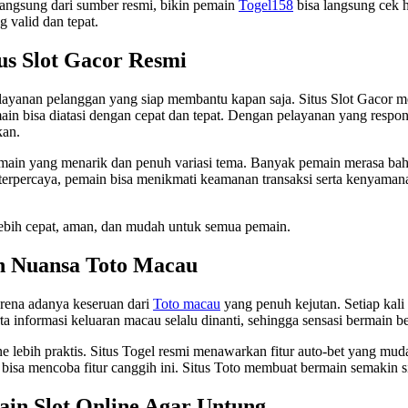
langsung dari sumber resmi, bikin pemain
Togel158
bisa langsung cek h
g valid dan tepat.
us Slot Gacor Resmi
 layanan pelanggan yang siap membantu kapan saja. Situs Slot Gacor me
in bisa diatasi dengan cepat dan tepat. Dengan pelayanan yang respons
kan.
ain yang menarik dan penuh variasi tema. Banyak pemain merasa bahw
erpercaya, pemain bisa menikmati keamanan transaksi serta kenyamanan
 lebih cepat, aman, dan mudah untuk semua pemain.
n Nuansa Toto Macau
arena adanya keseruan dari
Toto macau
yang penuh kejutan. Setiap kal
erta informasi keluaran macau selalu dinanti, sehingga sensasi bermai
ebih praktis. Situs Togel resmi menawarkan fitur auto-bet yang mudah
bisa mencoba fitur canggih ini. Situs Toto membuat bermain semakin si
in Slot Online Agar Untung