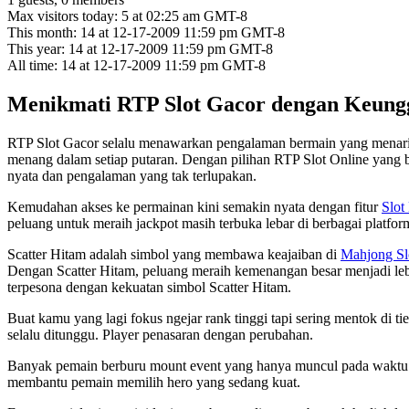
Max visitors today: 5 at 02:25 am GMT-8
This month: 14 at 12-17-2009 11:59 pm GMT-8
This year: 14 at 12-17-2009 11:59 pm GMT-8
All time: 14 at 12-17-2009 11:59 pm GMT-8
Menikmati RTP Slot Gacor dengan Keungg
RTP Slot Gacor selalu menawarkan pengalaman bermain yang menari
menang dalam setiap putaran. Dengan pilihan RTP Slot Online yang 
nyata dan pengalaman yang tak terlupakan.
Kemudahan akses ke permainan kini semakin nyata dengan fitur
Slot
peluang untuk meraih jackpot masih terbuka lebar di berbagai platform
Scatter Hitam adalah simbol yang membawa keajaiban di
Mahjong Sl
Dengan Scatter Hitam, peluang meraih kemenangan besar menjadi le
terpesona dengan kekuatan simbol Scatter Hitam.
Buat kamu yang lagi fokus ngejar rank tinggi tapi sering mentok di t
selalu ditunggu. Player penasaran dengan perubahan.
Banyak pemain berburu mount event yang hanya muncul pada waktu t
membantu pemain memilih hero yang sedang kuat.