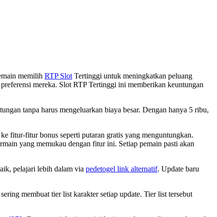
pemain memilih
RTP Slot
Tertinggi untuk meningkatkan peluang
preferensi mereka. Slot RTP Tertinggi ini memberikan keuntungan
tungan tanpa harus mengeluarkan biaya besar. Dengan hanya 5 ribu,
ke fitur-fitur bonus seperti putaran gratis yang menguntungkan.
main yang memukau dengan fitur ini. Setiap pemain pasti akan
ik, pelajari lebih dalam via
pedetogel link alternatif
. Update baru
ering membuat tier list karakter setiap update. Tier list tersebut