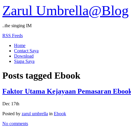
Zarul Umbrella@Blog
..the singing IM
RSS Feeds
Home
Contact Saya
Download
Siapa Saya
Posts tagged
Ebook
Faktor Utama Kejayaan Pemasaran Eboo
Dec 17th
Posted by
zarul umbrella
in
Ebook
No comments