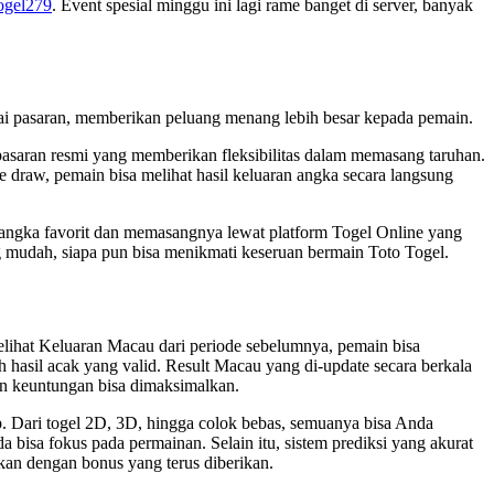
ogel279
. Event spesial minggu ini lagi rame banget di server, banyak
gai pasaran, memberikan peluang menang lebih besar kepada pemain.
 pasaran resmi yang memberikan fleksibilitas dalam memasang taruhan.
e draw, pemain bisa melihat hasil keluaran angka secara langsung
h angka favorit dan memasangnya lewat platform Togel Online yang
 mudah, siapa pun bisa menikmati keseruan bermain Toto Togel.
ihat Keluaran Macau dari periode sebelumnya, pemain bisa
asil acak yang valid. Result Macau yang di-update secara berkala
an keuntungan bisa dimaksimalkan.
p. Dari togel 2D, 3D, hingga colok bebas, semuanya bisa Anda
isa fokus pada permainan. Selain itu, sistem prediksi yang akurat
an dengan bonus yang terus diberikan.